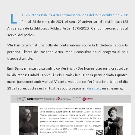
L
a
Biblioteca Pública Arús
commemora, des del 27 d'octubre de 2020
fins al 25 de març de 2021, el seu 125 aniversari d'existència: «125
Aniversari de la Biblioteca Pública Arús (1895-2020). Cent vint-i-cinc anys al
servei del poble».
S'hi han programat una colla de conferències sobre la Biblioteca i sobre la
persona i l'obra de Rossend Arús. Podeu consultar-ne el progama al peu
d'aquest article.
Emili Samper
hi participa amb la conferència «Dos homes clau en la creació de
la Biblioteca: Eudald Canivell i Cels Gomis», la qual serà pronunciada a quatre
mans, juntament amb
Manuel Vicente
. Aquesta conferència tindrà lloc el dia
23 de febrer. L'acte serà virtual i es podrà seguir en
directe
o en streaming.