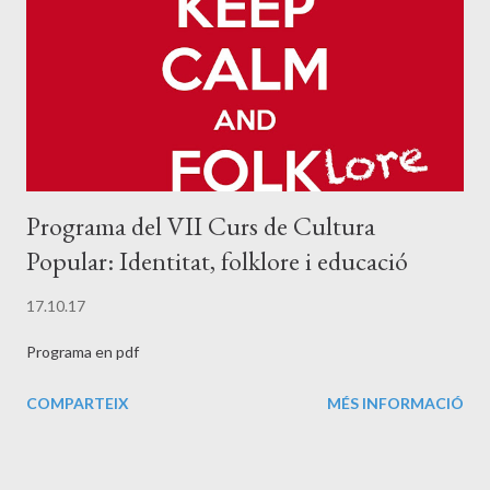
llistat d'Open Folklore. La revista ELOP, consultable digitalment
en accés obert al portal de revistes de Publicacions URV , també
es troba en altres índexs i repositoris...
Programa del VII Curs de Cultura
Popular: Identitat, folklore i educació
17.10.17
Programa en pdf
COMPARTEIX
MÉS INFORMACIÓ