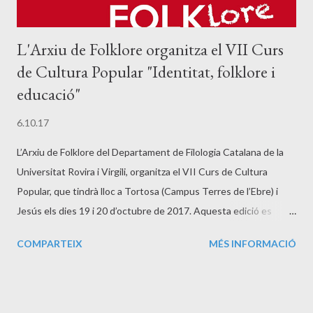
L'Arxiu de Folklore organitza el VII Curs
de Cultura Popular "Identitat, folklore i
educació"
6.10.17
L’Arxiu de Folklore del Departament de Filologia Catalana de la
Universitat Rovira i Virgili, organitza el VII Curs de Cultura
Popular, que tindrà lloc a Tortosa (Campus Terres de l’Ebre) i
Jesús els dies 19 i 20 d’octubre de 2017. Aquesta edició es
dedicarà al tema “ Identitat, folklore i educació ”. L'activitat està
COMPARTEIX
MÉS INFORMACIÓ
reconeguda pel Departament d'Ensenyament a través de l' ICE
URV (codi 8000040021) amb una certificació de 12 hores.
Identitat, folklore i educació. VII Curs de Cultura Popular
Tortosa/Jesús, 19-20/10/2017 Programa [ pdf ] Dijous 19