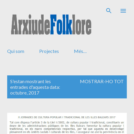
Salta al contingut principal
Qui som
Projectes
Més…
E
S'estan mostrant les
MOSTRAR-HO TOT
n
entrades d'aquesta data:
t
octubre, 2017
r
a
d
e
s