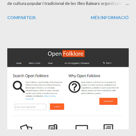
de cultura popular i tradicional de les Illes Balears organitzades
per la Direcció General de Cultura del Govern de les Illes
COMPARTEIX
MÉS INFORMACIÓ
Balears. Carme Oriol hi participarà divendres 3 de novembre, a
les 16.00, dins la secció Etnoliteratura, presentant "Recursos en
línia per a l’estudi del folklore i de la literatura oral: una forma
d’obrir els arxius a la societat". El programa complet, el formulari
d'inscripció i la resta d'informació es pot trobar al seu web i en
pdf .