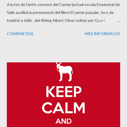
d’actes de l’antic convent del Carme (actual escola Enxaneta) de
Valls acollirà la presentació del llibre El carrer popular. Jocs de
tradició a Valls , del filòleg Albert Oliva i editat per Quart
Minvant . En l’acte, que dona inici a la programació de la fira de
COMPARTEIX
MÉS INFORMACIÓ
Santa Úrsula d’enguany, a més de l’autor, hi intervindran
Francesc Sans, editor del llibre, i Carme Oriol , catedràtica de
Filologia Catalana de la Universitat Rovira i Virgili que en farà la
presentació. La publicació també ha comptat amb el suport de
l’Ajuntament de Valls. El llibre és una edició de l’aplec manuscrit
de jocs tradicionals de Valls de mossèn Eusebi Ribas
Vallespinosa, presentat als jocs florals de les Festes Decennals
de la Mare de Déu de la Candela de 1951 amb el títol «Folk-lore
Vallenc. Jocs amb auca i llur descripció històric-etimològica». La
publicació inclou una nova proposta de classificació,
contextualització i estudi dels jocs...