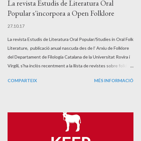
La revista Estudis de Literatura Oral
Popular s'incorpora a Open Folklore
27.10.17
La revista Estudis de Literatura Oral Popular/Studies in Oral Folk
Literature, publicació anual nascuda des de l’ Arxiu de Folklore
del Departament de Filologia Catalana de la Universitat Rovira i
Virgili, s'ha inclòs recentment a la llista de revistes sobre folklore
d' Open Folklore . Open Folklore és un recurs acadèmic de l'
COMPARTEIX
MÉS INFORMACIÓ
American Folklore Society i les biblioteques de la Universitat
d'Indiana dedicat a augmentar la quantitat i varietat de recursos
d'accés obert, publicats i inèdits, disponibles per al camp dels
estudis folklòrics i les comunitats amb les quals els acadèmics
d'aquest àmbit es relacionen. Amb aquesta inclusió, la revista
Estudis de Literatura Oral Popular s'indexarà a la Modern
Language Association International Bibliography a través del