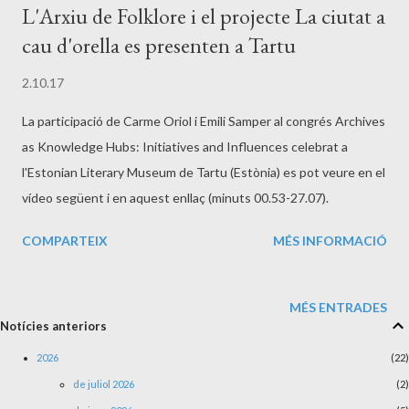
L'Arxiu de Folklore i el projecte La ciutat a
d’octubre Aula Magna del Campus Terres de l’Ebre (Avinguda
cau d'orella es presenten a Tartu
Remolins, 13-15, Tortosa) 16.00 Inauguració. Amb la presència
de Ferran Bel, alcalde de Tortosa, i de Dolors Queralt, regidora
2.10.17
de cultura 16.15 Carme Oriol i Magí Sunyer (Universitat Rovira
La participació de Carme Oriol i Emili Samper al congrés Archives
i Virgili): La paremiologia catalana de Sebastià Farnés 17.00
as Knowledge Hubs: Initiatives and Influences celebrat a
Albert Oliva (Universitat Rovira i Virgili): Identitat ...
l'Estonian Literary Museum de Tartu (Estònia) es pot veure en el
vídeo següent i en aquest enllaç (minuts 00.53-27.07).
COMPARTEIX
MÉS INFORMACIÓ
MÉS ENTRADES
Notícies anteriors
2026
22
de juliol 2026
2