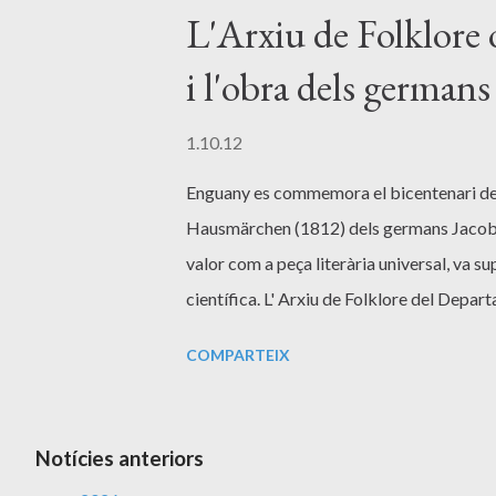
L'Arxiu de Folklore 
i l'obra dels germa
1.10.12
Enguany es commemora el bicentenari de 
Hausmärchen (1812) dels germans Jacob i
valor com a peça literària universal, va sup
científica. L' Arxiu de Folklore del Depar
Virgili se suma a la celebració d'aquest b
COMPARTEIX
Grimm" que es realitzarà el 24 d'octubre 
el tema, provinents de diferents països, q
concrets i àmbits diversos (tots ells com
Notícies anteriors
context internacional. La jornada se cele