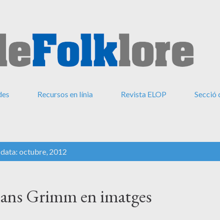
Salta al contingut principal
des
Recursos en línia
Revista ELOP
Secció 
 data: octubre, 2012
mans Grimm en imatges