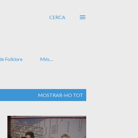
CERCA
de Folklore
Més…
MOSTRAR-HO TOT