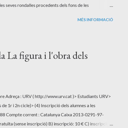
les seves rondalles procedents dels fons de les
articulars.
MÉS INFORMACIÓ
a La figura i l'obra dels
tubre Adreça : URV ( http://www.urv.cat )> Estudiants URV>
 de 1r i 2n cicle)> (4) Inscripció dels alumnes a les
01488 Compte corrent : Catalunya Caixa 2013-0291-97-
uïta (sense inscripció) B) inscripció: 10 € C) inscripció i