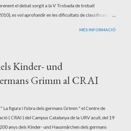
eprenent el debat sorgit a la V Trobada de treball
 es vol aprofundir en les dificultats de classificació i
iva oral (anècdota, acudit, relat etiològic, etc.) a través
MÉS INFORMACIÓ
ue cada investigador duu a terme en aquest camp, d’acord
itzats en cada cas. Es compartiran punts de vista, mètodes
uns gèneres rondallístics poc estudiats fins ara, i que
ord amb el sistema internacional de referència
dels Kinder- und
 el programa de la trobada [ pdf ] que compta amb la p...
germans Grimm al CRAI
" La figura i l'obra dels germans Grimm " el Centre de
gació ( CRAI ) del Campus Catalunya de la URV acull, del 19
 " 200 anys dels Kinder- und Hausmärchen dels germans