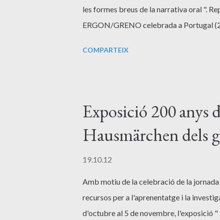
les formes breus de la narrativa oral ". R
ERGON/GRENO celebrada a Portugal (2010),
tractament de les formes breus de la narrat
COMPARTEIX
de l’exposició de les línies de recerca q
amb les característiques dels corpus anal
i resultats, i es fomentarà el debat sobre 
presenten dificultats de catalogació d’ac
Exposició 200 anys 
d’Aarne/Thompson/Uther [ATU]. Aquest és
Hausmärchen dels 
19.10.12
Amb motiu de la celebració de la jornada 
recursos per a l'aprenentatge i la investi
d'octubre al 5 de novembre, l'exposició