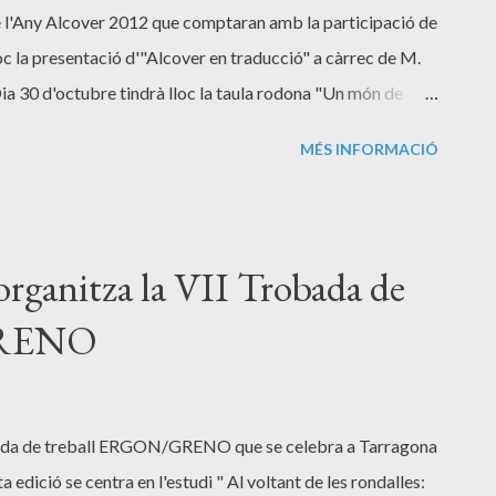
e l'Any Alcover 2012 que comptaran amb la participació de
oc la presentació d'"Alcover en traducció" a càrrec de M.
ia 30 d'octubre tindrà lloc la taula rodona "Un món de
stine Kawan, Josep Grimalt i Jaume Guiscafrè, seguida
MÉS INFORMACIÓ
 càrrec dels alumnes de l'escola superior d'art dramàtic de
organitza la VII Trobada de
GRENO
robada de treball ERGON/GRENO que se celebra a Tarragona
 edició se centra en l'estudi " Al voltant de les rondalles: