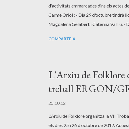
d'activitats emmarcades dins els actes d
Carme Oriol : - Dia 29 d'octubre tindrà ll
Magdalena Gelabert i Caterina Valriu. - D
rondalles" a càrrec de Carme Oriol, Chri
COMPARTEIX
d'una lectura dramatitzada de rondalles a
les Illes Balears.
L'Arxiu de Folklore 
treball ERGON/
25.10.12
L'Arxiu de Folklore organitza la VII T
els dies 25 i 26 d'octubre de 2012. Aquesta