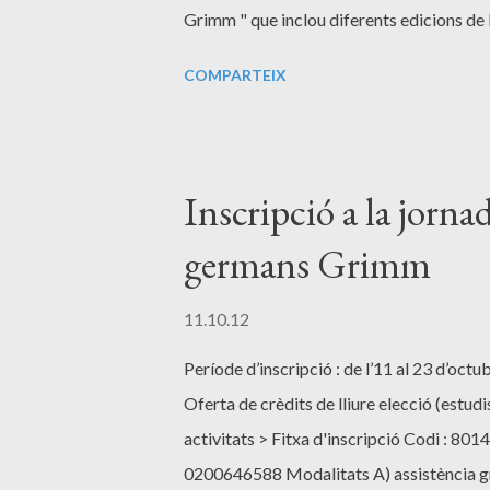
Grimm " que inclou diferents edicions de 
biblioteques de la URV i de col·leccions p
COMPARTEIX
Inscripció a la jornad
germans Grimm
11.10.12
Període d’inscripció : de l’11 al 23 d’oc
Oferta de crèdits de lliure elecció (estudis
activitats > Fitxa d'inscripció Codi : 8
0200646588 Modalitats A) assistència grat