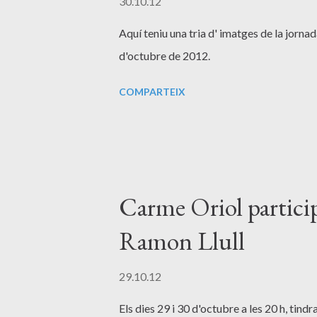
d
30.10.12
e
Aquí teniu una tria d' imatges de la jorna
s
d'octubre de 2012.
COMPARTEIX
Carme Oriol particip
Ramon Llull
29.10.12
Els dies 29 i 30 d'octubre a les 20 h, tindra