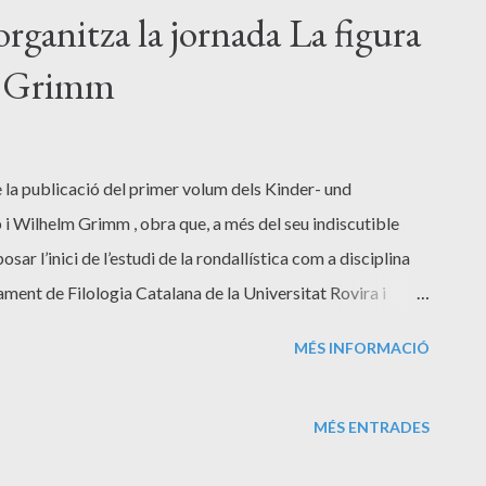
organitza la jornada La figura
ns Grimm
la publicació del primer volum dels Kinder- und
 Wilhelm Grimm , obra que, a més del seu indiscutible
osar l’inici de l’estudi de la rondallística com a disciplina
tament de Filologia Catalana de la Universitat Rovira i
icentenari amb la jornada "La figura i l’obra dels germans
MÉS INFORMACIÓ
de 2012 i comptarà amb la participació d'especialistes en
ue estudiaran, des de diferents perspectives, aspectes
MÉS ENTRADES
plementaris) de l'obra dels germans Grimm, des d’un
bra en homenatge a Josep M. Pujol . A continuació teniu el