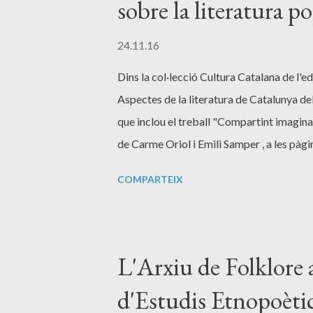
sobre la literatura p
24.11.16
Dins la col·lecció Cultura Catalana de l'e
Aspectes de la literatura de Catalunya de
que inclou el treball "Compartint imagina
de Carme Oriol i Emili Samper , a les pàg
Grau (eds.): Aspectes de la literatura de 
COMPARTEIX
du Nord . Canet: Trabucaire, 2016. Oferim
nord-catalana en català, des de l’Edat Mitj
la cruïlla cultural entre França, Occitània 
semblança de la producció literària de la
L'Arxiu de Folklore 
ici au lecteur une vision panoramique inédit
d'Estudis Etnopoèti