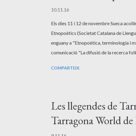
10.11.16
Els dies 11 i 12 de novembre Sueca acolli
Etnopoètics (Societat Catalana de Llengua
enguany a "Etnopoètica, terminologia i mi
comunicació "La difusió de la recerca fo
i local de Valls de principis del segle XX".
COMPARTEIX
literatura popular. Història i mètodes . E
Estudis de Literatura Oral Popular / Studi
d’etnologia de Catalunya , segona època,
Gomis i Mestre (1841-1915) . Calaceit: C
Les llegendes de Tar
consultar a la pàgina del GEE: http://blogs
Tarragona World de 
9.11.16