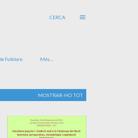
CERCA
de Folklore
Més…
MOSTRAR-HO TOT