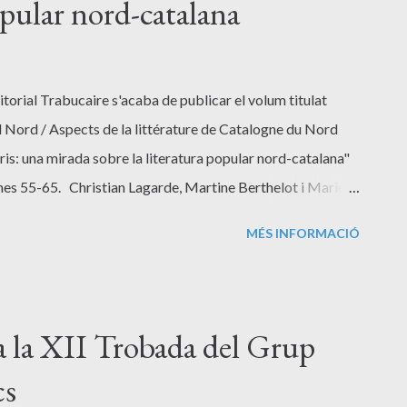
opular nord-catalana
ditorial Trabucaire s'acaba de publicar el volum titulat
l Nord / Aspects de la littérature de Catalogne du Nord
ris: una mirada sobre la literatura popular nord-catalana"
ines 55-65. Christian Lagarde, Martine Berthelot i Marie
Catalunya del Nord / Aspects de la littérature de Catalogne
MÉS INFORMACIÓ
 aquí al lector una panoràmica inèdita de la literatura
ana fins aviu, i una sèrie d’aportacions que, sota el signe de
i “el Sud” (els altres Països Catalans), van conformant la
 majoria de les grans figures contemporànies. Nous offrons
a la XII Trobada del Grup
e de la ...
cs