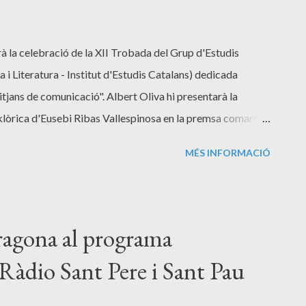
rà la celebració de la XII Trobada del Grup d'Estudis
 i Literatura - Institut d'Estudis Catalans) dedicada
tjans de comunicació". Albert Oliva hi presentarà la
lklòrica d'Eusebi Ribas Vallespinosa en la premsa comarcal
 Carme Oriol hi presentarà el seu darrer llibre: Estudis de
MÉS INFORMACIÓ
mili Samper hi presentarà les novetats editorials següents:
es in Oral Folk Literature , núm. 4 (2015). Revista
 núm. 41 (2016). Aplec de cançons populars catalanes. Cels
arrutxa, 2015. Tota la informació sobre la trobada es pot
ragona al programa
.iec.cat/gee/ ...
Ràdio Sant Pere i Sant Pau