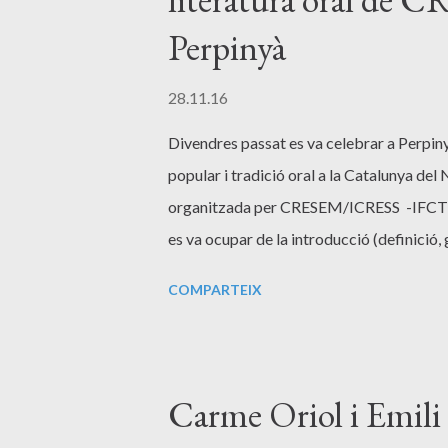
d
e
Perpinyà
s
28.11.16
Divendres passat es va celebrar a Perpinyà
popular i tradició oral a la Catalunya del
organitzada per CRESEM/ICRESS -IFCT i 
es va ocupar de la introducció (definició, 
COMPARTEIX
Carme Oriol i Emili