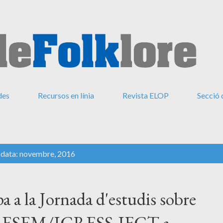
Salta al contingut principal
des
Recursos en línia
Revista ELOP
Secció 
a data: novembre, 2016
a a la Jornada d'estudis sobre
e CRESEM/ICRESS-IFCT a