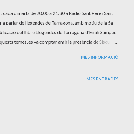
 cada dimarts de 20:00 a 21:30 a Ràdio Sant Pere i Sant
ir a parlar de llegendes de Tarragona, amb motiu de la 5a
publicació del llibre Llegendes de Tarragona d'Emili Samper.
quests temes, es va comptar amb la presència de Siscu
t de Tarragona, i Emili Samper , tècnic de l'Arxiu de
MÉS INFORMACIÓ
rograma es pot escoltar en aquest enllaç:
2016/11/08/llegendes-de-tarragona/
MÉS ENTRADES