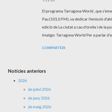
El programa Tarragona World , que s'emet
Pau (101.0 FM), va dedicar l'emissió d'ah
edició de La ciutat a cau d'orella i de la 
Imatge: Tarragona World Per a parlar d'a
Guirro , tècnic de Joventut de l'Ajuntamen
COMPARTEIX
Folklore i autor de l'esmentat llibre. El p
https://tarragonaworld.wordpress.com/
Notícies anteriors
2026
de juliol 2026
de juny 2026
de maig 2026