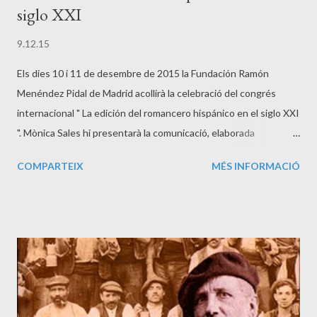
siglo XXI
9.12.15
Els dies 10 i 11 de desembre de 2015 la Fundación Ramón
Menéndez Pidal de Madrid acollirà la celebració del congrés
internacional " La edición del romancero hispánico en el siglo XXI
". Mònica Sales hi presentarà la comunicació, elaborada
conjuntament amb Laura Villalba , "El 'romanç': La revalorización
COMPARTEIX
MÉS INFORMACIÓ
de un género" en la cinquena sessió (Edición de corpus
regionales) el dia 11, de 9:00 a 11:00.