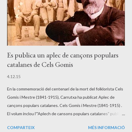
Es publica un aplec de cançons populars
catalanes de Cels Gomis
4.12.15
En la commemoració del centenari de la mort del folklorista Cels
Gomis i Mestre (1841-1915), Carrutxa ha publicat Aplec de
cançons populars catalanes. Cels Gomis i Mestre (1841-1915) .
El volum inclou l'"Aplech de cansons populars catalanes" publicat
pel folklorista a l' Anuari de l'Associació d'Excursions Catalana de
COMPARTEIX
MÉS INFORMACIÓ
1882 i "Altres cançons aplegades per Cels Gomis", procedents