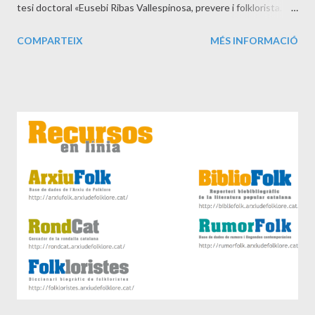
tesi doctoral «Eusebi Ribas Vallespinosa, prevere i folklorista.
Contribució a la història del folklore català (1874-1959)», llegida
COMPARTEIX
MÉS INFORMACIÓ
al Departament de Filologia Catalana de la Universitat Rovira i
Virgili . En la qual l'autor dona a conèixer una de les figures de la
clerecia catalana dels segles XIX-XX estudioses del folklore,
oblidades injustament. Mossèn Eusebi Ribas Vallespinosa és un
d’ells i, amb la seva tasca folklòrica, destaca en trajectòria i
excel·lència a la ciutat de Valls. Neix a la capital de l’Alt Camp el
1874 i és fill de Josep Ribas Puig i Francesca Vallespinosa Català,
una família d’industrials tèxtils vallencs de reconeguda posició.
Ribas dedica la seva vida al servei de Déu. Estudia al Seminari
Pontifici de Tarragona i s’ordena sacerdot el 1898. Obté el ...