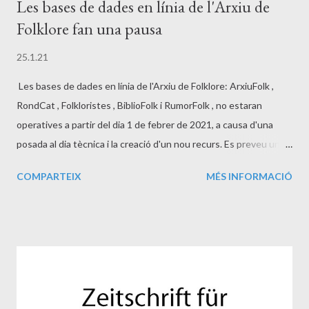
Les bases de dades en línia de l'Arxiu de
Folklore fan una pausa
25.1.21
Les bases de dades en línia de l'Arxiu de Folklore: ArxiuFolk ,
RondCat , Folkloristes , BiblioFolk i RumorFolk , no estaran
operatives a partir del dia 1 de febrer de 2021, a causa d'una
posada al dia tècnica i la creació d'un nou recurs. Es preveu una
pausa aproximada de tres setmanes. Us en mantindrem
COMPARTEIX
MÉS INFORMACIÓ
informats puntualment. Esperem que aquest període de
transició no us suposi excessives molèsties.