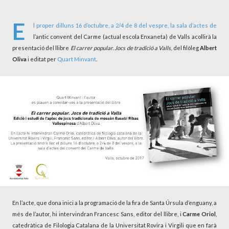
E
l proper dilluns 16 d’octubre, a 2/4 de 8 del vespre, la sala d’actes de
l’antic convent del Carme (actual escola Enxaneta) de Valls acollirà la
presentació del llibre
El carrer popular. Jocs de tradició a Valls
, del filòleg
Albert
Oliva
i editat per
Quart Minvant
.
En l’acte, que dona inici a la programació de la fira de Santa Úrsula d’enguany, a
més de l’autor, hi intervindran Francesc Sans, editor del llibre, i
Carme Oriol
,
catedràtica de Filologia Catalana de la Universitat Rovira i Virgili que en farà