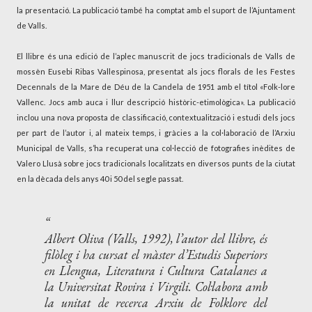
la presentació. La publicació també ha comptat amb el suport de l’Ajuntament
de Valls.
El llibre és una edició de l’aplec manuscrit de jocs tradicionals de Valls de
mossèn Eusebi Ribas Vallespinosa, presentat als jocs florals de les Festes
Decennals de la Mare de Déu de la Candela de 1951 amb el títol «Folk-lore
Vallenc. Jocs amb auca i llur descripció històric-etimològica». La publicació
inclou una nova proposta de classificació, contextualització i estudi dels jocs
per part de l’autor i, al mateix temps, i gràcies a la col·laboració de l’Arxiu
Municipal de Valls, s’ha recuperat una col·lecció de fotografies inèdites de
Valero Llusà sobre jocs tradicionals localitzats en diversos punts de la ciutat
en la dècada dels anys 40 i 50 del segle passat.
Albert Oliva (Valls, 1992), l’autor del llibre, és
filòleg i ha cursat el màster d’Estudis Superiors
en Llengua, Literatura i Cultura Catalanes a
la Universitat Rovira i Virgili. Col·labora amb
la unitat de recerca Arxiu de Folklore del