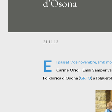
d'Osona
21.11.13
E
l passat 9 de novembre, amb mot
Carme Oriol
i
Emili Samper
va
Folklòrica d'Osona
(
GRFO
) a Folguero