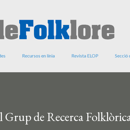
Salta al contingut principal
des
Recursos en línia
Revista ELOP
Secció 
del Grup de Recerca Folklòric