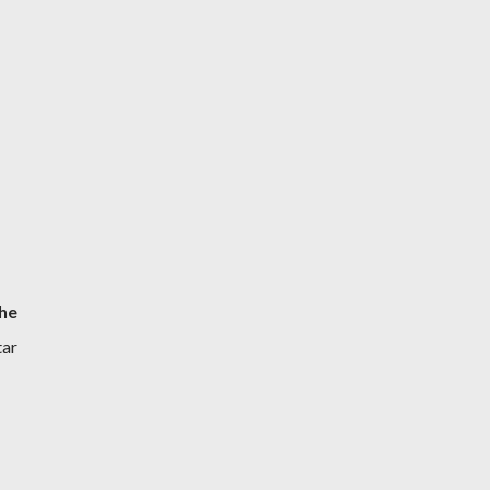
he
tar