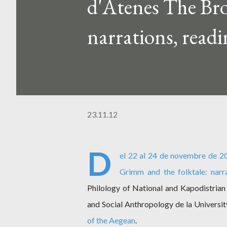
d'Atenes The Bro
narrations, read
23.11.12
D
el 22 al 24 de novembre de 20
Grimm and the folktale: narra
Philology of National and Kapodistrian
and Social Anthropology de la Universit
of the Aegean
.