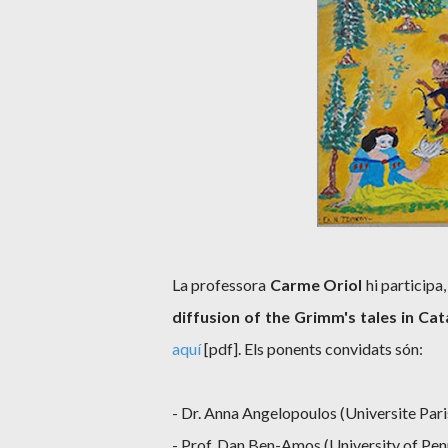
La professora
Carme Oriol
hi participa
diffusion of the Grimm's tales in Cat
aquí
[pdf]. Els ponents convidats són:
- Dr. Anna Angelopoulos
(Universite Pari
-
Prof. Dan Ben-Amos
(University of Pen