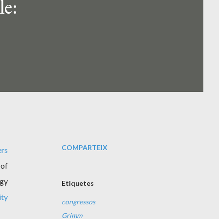
le:
COMPARTEIX
ers
 of
ogy
Etiquetes
ity
congressos
Grimm