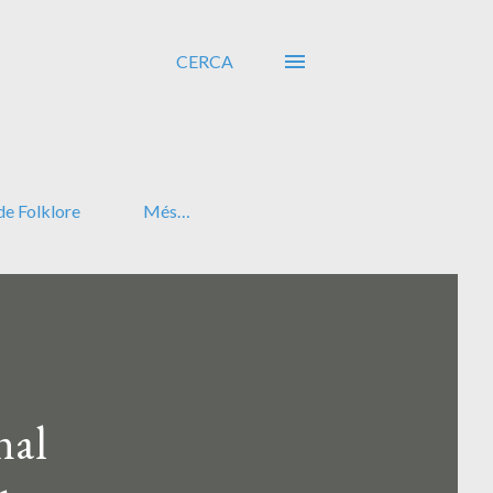
CERCA
de Folklore
Més…
nal