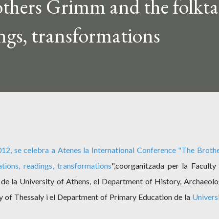
thers Grimm and the folkta
ings, transformations
12, se celebra a Atenes la International Conference
"
The Broth
tions, readings, transformations
",
coorganitzada per la Faculty
 de la University of Athens, el Department of History, Archaeol
y of Thessaly i el Department of Primary Education de la
Univers