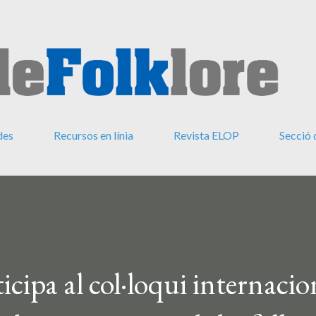
Salta al contingut principal
des
Recursos en línia
Revista ELOP
Secció 
cipa al col·loqui internacio