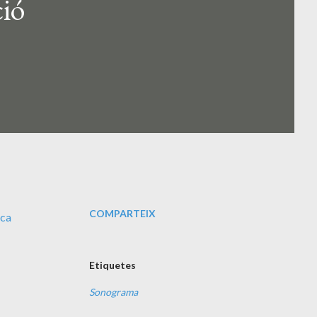
ció
COMPARTEIX
ica
Etiquetes
Sonograma