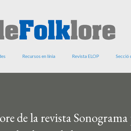
Salta al contingut principal
des
Recursos en línia
Revista ELOP
Secció 
lore de la revista Sonograma