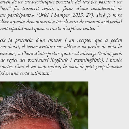
ven de ser característiques essencials del text per passar a ser
“text” fix transcrit cedeix a favor d’una consideració de
 seus participants» (Oriol i Samper, 2013: 27). Però jo m’he
liar aquesta denominació a tots els actes de comunicació verbal
, molt especialment quan es tracta d’explicar contes.
eix la presència d’un emissor i un receptor que es poden
nt donat, el terme artística ens obliga a no perdre de vista la
emissors, a l’hora d’interpretar qualsevol missatge (tenint, però,
de regles del vocabulari lingüístic i extralingüístic), i també
ransmetre. Com el seu nom indica, la noció de petit grup demana
ixi en una certa intimitat.