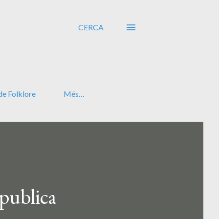
CERCA
de Folklore
Més…
 publica