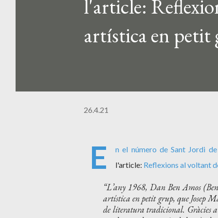
l'article: Reflexi
artística en peti
26.4.21
E
n el número de Sant Jordi de
l'article:
Reflexions al voltant d
L’any 1968, Dan Ben Amos (Ben-
artística en petit grup, que Josep M
de literatura tradicional. Gràcies a