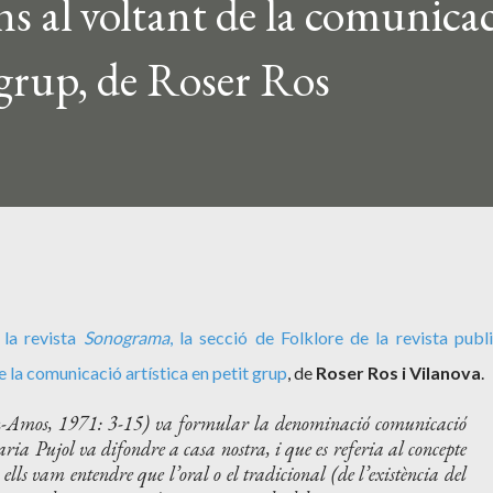
ons al voltant de la comunica
t grup, de Roser Ros
 la revista
Sonograma
, la
secció de Folklore
de la revista publ
e la comunicació artística en petit grup
, de
Roser Ros i Vilanova
.
Amos, 1971: 3-15) va formular la denominació comunicació
aria Pujol va difondre a casa nostra, i que es referia al concepte
 ells vam entendre que l’oral o el tradicional (de l’existència del