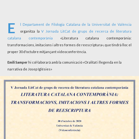
E
l
Departament de Filologia Catalana
de la
Universitat de València
organitza la
V Jornada LitCat de grups de recerca de literatura
catalana contemporània
«Literatura catalana contemporània:
transformacions, imitacions i altres formes de reescriptura», que tindrà lloc el
proper 30 d'octubre mitjançant videoconferència.
Emili Samper
hi col·laborarà amb la comunicació «Oralitat i llegenda en la
narrativa de Josep Iglésies»