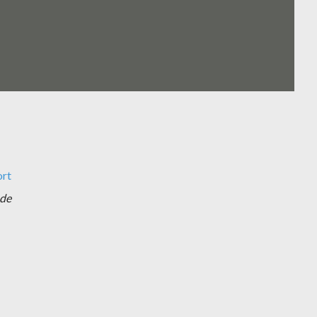
rt
 de