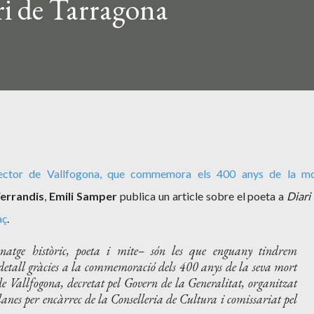
ri de Tarragona
ctor de Vallfogona
, que commemora els 400 anys de la mo
Ferrandis
,
Emili Samper
publica un article sobre el poeta a
Diari
aç
.
onatge històric, poeta i mite– són les que enguany tindrem
detall gràcies a la commemoració dels 400 anys de la seva mort
e Vallfogona, decretat pel Govern de la Generalitat, organitzat
alanes per encàrrec de la Conselleria de Cultura i comissariat pel