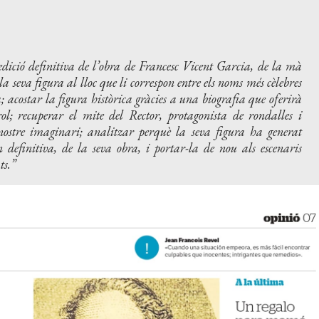
l’edició definitiva de l’obra de Francesc Vicent Garcia, de la mà
la seva figura al lloc que li correspon entre els noms més cèlebres
; acostar la figura històrica gràcies a una biografia que oferirà
l; recuperar el mite del Rector, protagonista de rondalles i
nostre imaginari; analitzar perquè la seva figura ha generat
 definitiva, de la seva obra, i portar-la de nou als escenaris
ts.