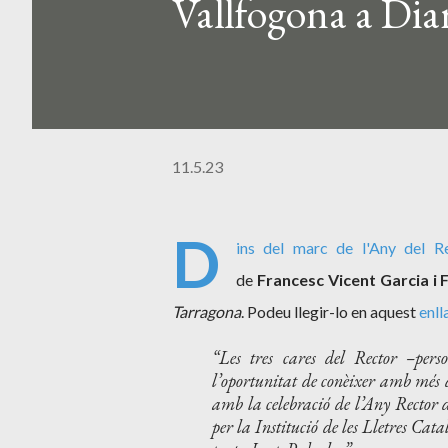
Vallfogona a Dia
11.5.23
D
ins del marc de l'
Any del Re
de
Francesc Vicent Garcia i 
Tarragona
. Podeu llegir-lo en aquest
enll
Les tres cares del Rector –pers
l’oportunitat de conèixer amb més 
amb la celebració de l’Any Rector d
per la Institució de les Lletres Cat