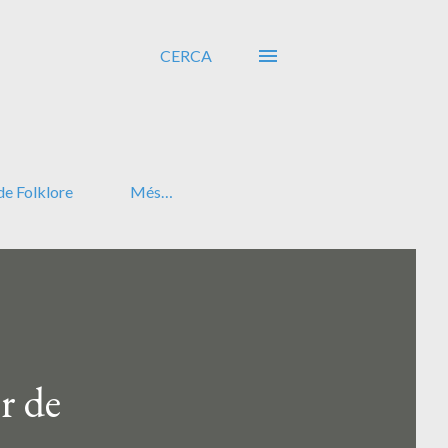
CERCA
de Folklore
Més…
r de