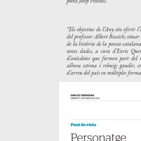
poeta Josep Pedrals.
Els objectius de l’Any són oferir 
del professor Albert Rossich; situar 
de la història de la poesia catalana
noves dades, a cura d’Enric Quero
d’anècdotes que formen part del 
alhora estima i rebuig; gaudir, en
d’arreu del país en múltiples forma