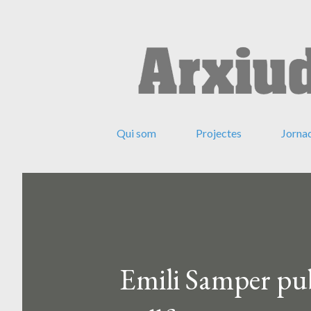
Qui som
Projectes
Jorna
Emili Samper publ