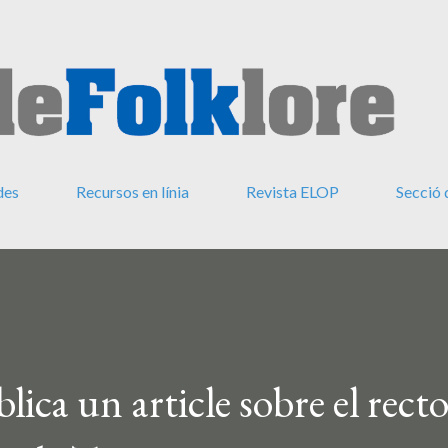
Salta al contingut principal
des
Recursos en línia
Revista ELOP
Secció 
ica un article sobre el recto