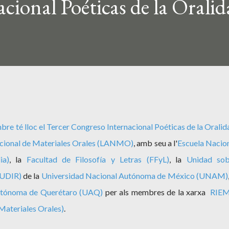
cional Poéticas de la Orali
mbre té lloc el
Tercer Congreso Internacional Poéticas de la Oralid
cional de Materiales Orales (LANMO)
, amb seu a l'
Escuela Nacio
ia)
, la
Facultad de Filosofía y Letras (FFyL)
, la
Unidad sob
(UDIR)
de la
Universidad Nacional Autónoma de México (UNAM)
utónoma de Querétaro (UAQ)
per als membres de la xarxa
RIE
Materiales Orales)
.