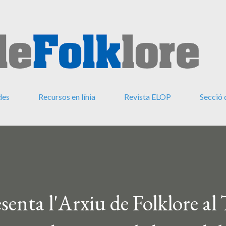
Salta al contingut principal
des
Recursos en línia
Revista ELOP
Secció 
enta l'Arxiu de Folklore al 