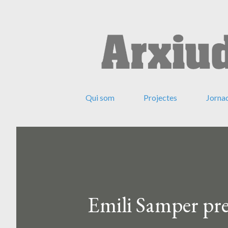
Qui som
Projectes
Jorna
Emili Samper pres