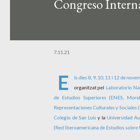
Congreso Interna
7.11.21
E
ls dies 8, 9, 10, 11 i 12 de nove
organitzat pel
Laboratorio Na
de Estudios Superiores (ENES, Morel
Representaciones Culturales y Sociales 
Colegio de San Luis
y la
Universidad A
(Red Iberoamericana de Estudios sobre 