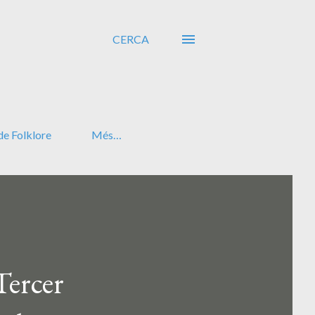
CERCA
de Folklore
Més…
Tercer