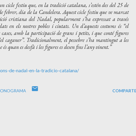
 cicle festiu que, en la tradició catalana, s’estén des del 25 de
e febrer, dia de la Candelera. Aquest cicle festiu que ve marcat
dició cristiana del Nadal, popularment s’ha expressat a través
ts en els nostres pobles i ciutats. Un d’aquests costums és “el
s cases, amb la participació de grans i petits, i que conté figures
el caganer”. Tradicionalment, el pessebre s’ha mantingut a les
és quan es desfà i les figures es desen fins l’any vinent.
ns-de-nadal-en-la-tradicio-catalana/
SONOGRAMA
COMPARTE