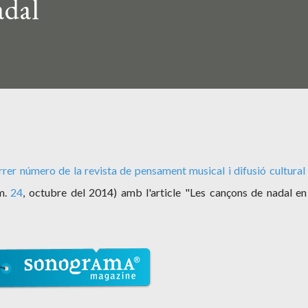
adal
rrer número de la revista de pensament musical i difusió cultural
m.
24
, octubre del 2014) amb l'article "Les cançons de nadal en