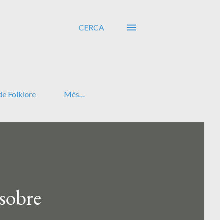
CERCA
de Folklore
Més…
sobre