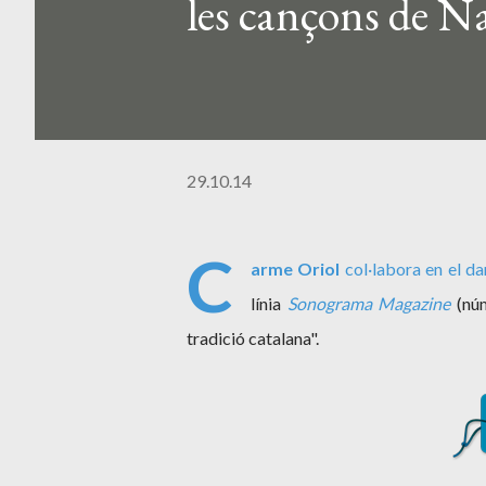
les cançons de N
29.10.14
C
arme Oriol
col·labora en el da
línia
Sonograma Magazine
(nú
tradició catalana".