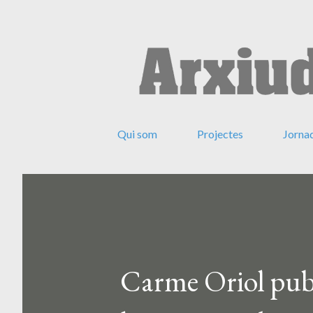
Qui som
Projectes
Jorna
Carme Oriol publ