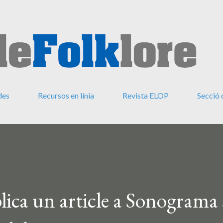
Salta al contingut principal
des
Recursos en línia
Revista ELOP
Secció 
ica un article a Sonograma 