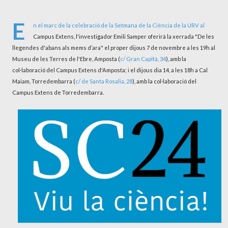
E
n el marc de la celebració de la
Setmana de la Ciència de la URV
al
Campus Extens, l'investigador Emili Samper oferirà la xerrada "De les
llegendes d'abans als mems d’ara" el proper dijous 7 de novembre a les 19h al
Museu de les Terres de l'Ebre, Amposta (
c/ Gran Capità, 34
), amb la
col·laboració del Campus Extens d'Amposta; i el dijous dia 14, a les 18h a Cal
Maiam, Torredembarra (
c/ de Santa Rosalia, 28
), amb la col·laboració del
Campus Extens de Torredembarra.