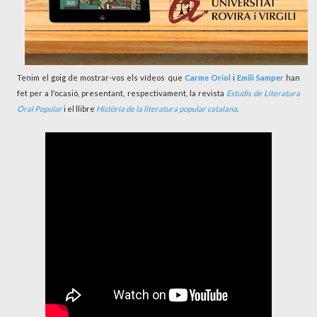
Tenim el goig de mostrar-vos els vídeos que
Carme Oriol
i
Emili Samper
han
fet per a l'ocasió, presentant, respectivament, la revista
Estudis de Literatura
Oral Popular
i el llibre
Història de la literatura popular catalana
.