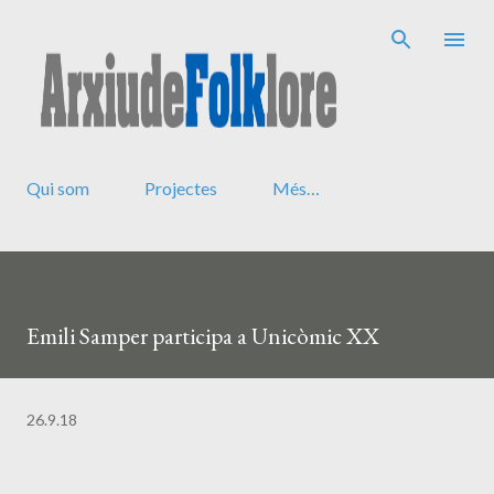
Salta al contingut principal
Qui som
Projectes
Més…
Emili Samper participa a Unicòmic XX
26.9.18