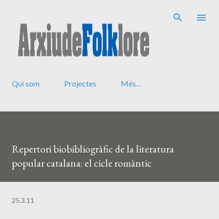
Salta al contingut principal
Qui som
Projectes
Més…
Repertori biobibliogràfic de la literatura
popular catalana: el cicle romàntic
25.3.11