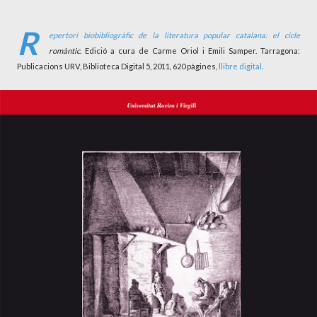
R
epertori biobibliogràfic de la literatura popular catalana: el cicle
romàntic
. Edició a cura de Carme Oriol i Emili Samper. Tarragona:
Publicacions URV, Biblioteca Digital 5, 2011, 620 pàgines,
llibre digital
.